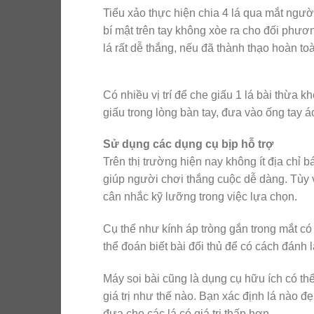
Tiểu xảo thực hiện chia 4 lá qua mắt ngườ
bí mật trên tay không xòe ra cho đối phươn
lá rất dễ thắng, nếu đã thành thạo hoàn t
Có nhiều vị trí để che giấu 1 lá bài thừa k
giấu trong lòng bàn tay, đưa vào ống tay á
Sử dụng các dụng cụ bịp hỗ trợ
Trên thị trường hiện nay không ít địa chỉ 
giúp người chơi thắng cuộc dễ dàng. Tùy 
cân nhắc kỹ lưỡng trong việc lựa chọn.
Cụ thể như kính áp tròng gắn trong mắt có 
thể đoán biết bài đối thủ để có cách đánh 
Máy soi bài cũng là dụng cụ hữu ích có thể
giá trị như thế nào. Bạn xác định lá nào đẹ
đưa cho các lá có giá trị thấp hơn.