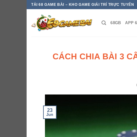
Skip
TẢI 68 GAME BÀI – KHO GAME GIẢI TRÍ TRỰC TUYẾN
to
content
68GB
APP 
CÁCH CHIA BÀI 3 
23
Jun