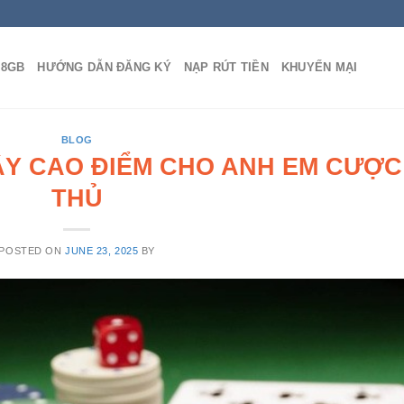
68GB
HƯỚNG DẪN ĐĂNG KÝ
NẠP RÚT TIỀN
KHUYẾN MẠI
BLOG
CÂY CAO ĐIỂM CHO ANH EM CƯỢC
THỦ
POSTED ON
JUNE 23, 2025
BY