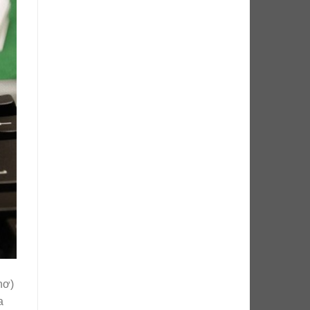
hơ)
a