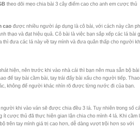
GB
theo dõi mẹo chia bài 3 cây điểm cao cho anh em cược thủ
m cao
được nhiều người áp dụng là cô bài, với cách này cần ph
nh thạo và đạt hiệu quả. Cô bài là việc bạn sắp xếp các lá bài g
hia thì đưa các lá này về tay mình và đưa quân thấp cho người k
át hiện, nên trước khi vào nhà cái thì bạn nên mua sẵn bộ bài
ao để tay bài cầm bài, tay trái đẩy bài xấu cho người tiếp. Thao
ác, không để người khác nhìn rõ được từng nước đi của bạn.
i người khi vào ván sẽ được chia đều 3 lá. Tuy nhiên trong số c
 ít cược thủ đã thực hiện gian lận chia cho mình 4 lá. Khi cầm 
 trên tay mình giá trị cao hơn, dễ dàng vượt trội hơn so với