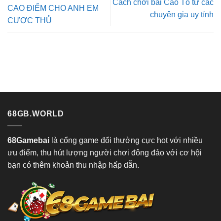
Cách chơi bài Cào Tố từ các
CAO ĐIỂM CHO ANH EM
chuyên gia uy tính
CƯỢC THỦ
68GB.WORLD
68Gamebai
là cổng game đổi thưởng cực hot với nhiều
ưu điểm, thu hút lượng người chơi đông đảo với cơ hội
bạn có thêm khoản thu nhập hấp dẫn.