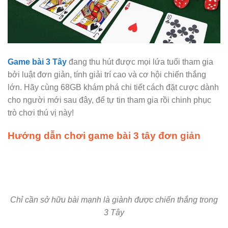
Game bài 3 Tây
đang thu hút được mọi lứa tuổi tham gia
bởi luật đơn giản, tính giải trí cao và cơ hội chiến thắng
lớn. Hãy cùng 68GB khám phá chi tiết cách đặt cược dành
cho người mới sau đây, để tự tin tham gia rồi chinh phục
trò chơi thú vị này!
Hướng dẫn chơi game bài 3 tây đơn giản
Chỉ cần sở hữu bài mạnh là giành được chiến thắng trong
3 Tây