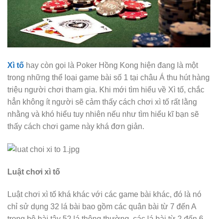
Xì tố
hay còn gọi là Poker Hồng Kong hiện đang là một
trong những thể loại game bài số 1 tại châu Á thu hút hàng
triệu người chơi tham gia. Khi mới tìm hiểu về Xì tố, chắc
hẳn không ít người sẽ cảm thấy cách chơi xì tố rất lằng
nhằng và khó hiểu tuy nhiên nếu như tìm hiểu kĩ bạn sẽ
thấy cách chơi game này khá đơn giản.
Luật chơi xì tố
Luật chơi xì tố khá khác với các game bài khác, đó là nó
chỉ sử dụng 32 lá bài bao gồm các quân bài từ 7 đến A
trong bộ bài tây 52 lá thông thường, các lá bài từ 2 đến 6