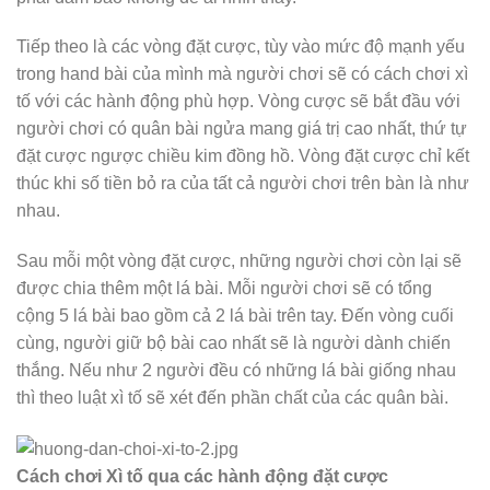
Tiếp theo là các vòng đặt cược, tùy vào mức độ mạnh yếu
trong hand bài của mình mà người chơi sẽ có cách chơi xì
tố với các hành động phù hợp. Vòng cược sẽ bắt đầu với
người chơi có quân bài ngửa mang giá trị cao nhất, thứ tự
đặt cược ngược chiều kim đồng hồ. Vòng đặt cược chỉ kết
thúc khi số tiền bỏ ra của tất cả người chơi trên bàn là như
nhau.
Sau mỗi một vòng đặt cược, những người chơi còn lại sẽ
được chia thêm một lá bài. Mỗi người chơi sẽ có tổng
cộng 5 lá bài bao gồm cả 2 lá bài trên tay. Đến vòng cuối
cùng, người giữ bộ bài cao nhất sẽ là người dành chiến
thắng. Nếu như 2 người đều có những lá bài giống nhau
thì theo luật xì tố sẽ xét đến phần chất của các quân bài.
Cách chơi Xì tố qua các hành động đặt cược