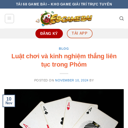
Skip
TẢI 68 GAME BÀI – KHO GAME GIẢI TRÍ TRỰC TUYẾN
to
content
TẢI APP
ĐĂNG KÝ
BLOG
Luật chơi và kinh nghiệm thắng liên
tục trong Phỏm
POSTED ON
NOVEMBER 10, 2024
BY
10
Nov