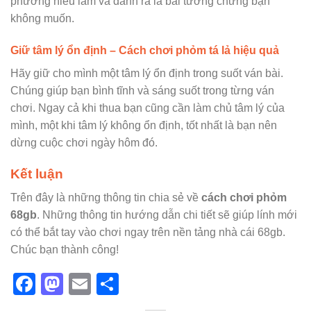
phương hiểu lầm và đánh ra lá bài tưởng chừng bạn
không muốn.
Giữ tâm lý ổn định – Cách chơi phỏm tá lả hiệu quả
Hãy giữ cho mình một tâm lý ổn định trong suốt ván bài.
Chúng giúp bạn bình tĩnh và sáng suốt trong từng ván
chơi. Ngay cả khi thua bạn cũng cần làm chủ tâm lý của
mình, một khi tâm lý không ổn định, tốt nhất là bạn nên
dừng cuộc chơi ngày hôm đó.
Kết luận
Trên đây là những thông tin chia sẻ về
cách chơi phỏm
68gb
. Những thông tin hướng dẫn chi tiết sẽ giúp lính mới
có thể bắt tay vào chơi ngay trên nền tảng nhà cái 68gb.
Chúc bạn thành công!
Facebook
Mastodon
Email
Share