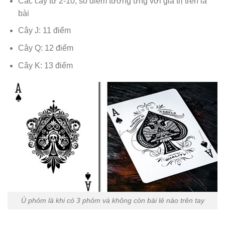
Các cây từ 2-10, số điểm tương ứng với giá trị trên lá
bài
Cây J: 11 điểm
Cây Q: 12 điểm
Cây K: 13 điểm
Ù phỏm là khi có 3 phỏm và không còn bài lẻ nào trên tay