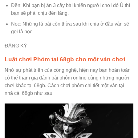
Đền: Khi bạn bị ăn 3 cây bài khiến người chơi đó Ù thì
bạn sẽ phải chịu đền làng.
Nọc: Những lá bài còn thừa sau khi chia ở đầu ván sẽ
gọi là nọc.
ĐĂNG KÝ
Luật chơi Phỏm tại 68gb cho một ván chơi
Nhờ sự phát triển của công nghệ, hiện nay bạn hoàn toàn
có thể tham gia đánh bài phỏm online cùng những người
chơi khác tại 68gb. Cách chơi phỏm chi tiết một ván tại
nhà cái 68gb như sau: