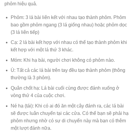
phỏm hiệu quả.
Phỏm: 3 lá bài liên kết với nhau tạo thành phỏm. Phỏm
bao gồm phỏm ngang (3 lá giống nhau) hoặc phỏm dọc
(3 lá liên tiếp)
Cạ: 2 lá bài kết hợp với nhau có thể tạo thành phỏm khi
kết hợp với một lá thứ 3 khác.
Móm: Khi hạ bài, người chơi không có phỏm nào.
Ù: Tất cả các lá bài trên tay đều tạo thành phỏm (thông
thường là 3 phỏm).
Quân chốt hạ: Lá bài cuối cùng được đánh xuống ở
vòng thứ 4 của cuộc chơi.
Né hạ (tái): Khi có ai đó ăn một cây đánh ra, các lá bài
sẽ được luân chuyển tại các cửa. Có thể bạn sẽ phải hạ
phỏm nhưng nhờ có sự di chuyển này mà bạn có thêm
một lượt đánh nữa.