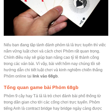
Nếu bạn đang tập tành đánh phỏm tá lả trực tuyến thì việc
nắm vững luật chơi và cách chơi Phỏm rất quan trọng.
Chính điều này sẽ giúp bạn nâng cao tỷ lệ thành công
trong các ván bài. Vì vậy, bài viết hôm nay chúng tôi sẽ
hướng dẫn chi tiết luật chơi và kinh nghiệm chiến thắng
Phỏm online tại
link vào 68gb
.
Tổng quan game bài Phỏm 68gb
Phỏm 9 cây hay Tá lả là trò chơi đánh bài phổ thông từ
trong dân gian cho tới các cổng chơi trực tuyến. Phỏm
tiếng Anh là contract bridge hay bridge ngày càng được