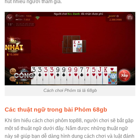
hút nhiều người tham gia.
Cách chơi Phỏm tá lả 68gb
Các thuật ngữ trong bài Phỏm 68gb
Khi tìm hiểu cách chơi phỏm top88, người chơi sẽ bắt gặp
một số thuật ngữ dưới đây. Nắm được những thuật ngữ
này sẽ giúp bạn dễ dàng hình dung cách chơi và luật đánh