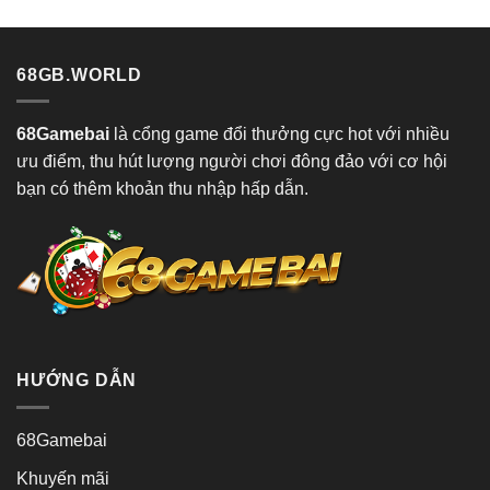
68GB.WORLD
68Gamebai
là cổng game đổi thưởng cực hot với nhiều
ưu điểm, thu hút lượng người chơi đông đảo với cơ hội
bạn có thêm khoản thu nhập hấp dẫn.
HƯỚNG DẪN
68Gamebai
Khuyến mãi