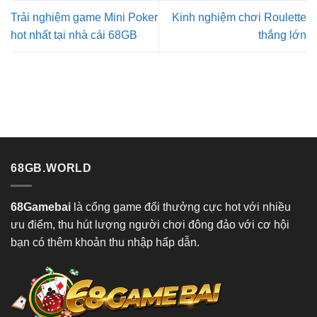
Trải nghiệm game Mini Poker
Kinh nghiệm chơi Roulette
hot nhất tại nhà cái 68GB
thắng lớn
68GB.WORLD
68Gamebai
là cổng game đổi thưởng cực hot với nhiều
ưu điểm, thu hút lượng người chơi đông đảo với cơ hội
bạn có thêm khoản thu nhập hấp dẫn.