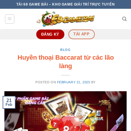
Skip
TẢI 68 GAME BÀI – KHO GAME GIẢI TRÍ TRỰC TUYẾN
to
content
TẢI APP
ĐĂNG KÝ
BLOG
Huyền thoại Baccarat từ các lão
làng
POSTED ON
FEBRUARY 21, 2025
BY
21
Feb