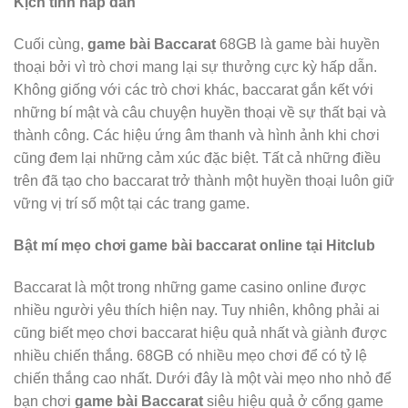
Kịch tính hấp dẫn
Cuối cùng,
game bài Baccarat
68GB là game bài huyền
thoại bởi vì trò chơi mang lại sự thưởng cực kỳ hấp dẫn.
Không giống với các trò chơi khác, baccarat gắn kết với
những bí mật và câu chuyện huyền thoại về sự thất bại và
thành công. Các hiệu ứng âm thanh và hình ảnh khi chơi
cũng đem lại những cảm xúc đặc biệt. Tất cả những điều
trên đã tạo cho baccarat trở thành một huyền thoại luôn giữ
vững vị trí số một tại các trang game.
Bật mí mẹo chơi game bài baccarat online tại Hitclub
Baccarat là một trong những game casino online được
nhiều người yêu thích hiện nay. Tuy nhiên, không phải ai
cũng biết mẹo chơi baccarat hiệu quả nhất và giành được
nhiều chiến thắng. 68GB có nhiều mẹo chơi để có tỷ lệ
chiến thắng cao nhất. Dưới đây là một vài mẹo nho nhỏ để
bạn chơi
game bài Baccarat
siêu hiệu quả ở cổng game