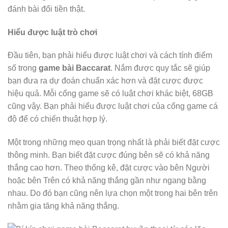
đánh bài đổi tiền thật.
Hiểu được luật trò chơi
Đầu tiên, bạn phải hiểu được luật chơi và cách tính điểm
số trong
game bài Baccarat
. Nắm được quy tắc sẽ giúp
bạn đưa ra dự đoán chuẩn xác hơn và đặt cược được
hiệu quả. Mỗi cổng game sẽ có luật chơi khác biệt, 68GB
cũng vậy. Bạn phải hiểu được luật chơi của cổng game cá
độ để có chiến thuật hợp lý.
Một trong những mẹo quan trọng nhất là phải biết đặt cược
thông minh. Bạn biết đặt cược đúng bên sẽ có khả năng
thắng cao hơn. Theo thống kê, đặt cược vào bên Người
hoặc bên Trên có khả năng thắng gần như ngang bằng
nhau. Do đó bạn cũng nên lựa chọn một trong hai bên trên
nhằm gia tăng khả năng thắng.