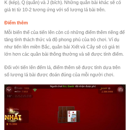
K (kép), Q (quân) và J (bích). Những quân bài khác sẽ có
giá trị từ 10-2 tương ứng với số lượng lá bài trên.
Điểm thêm
Mỗi biến thể của tiến lên còn có những điểm thêm riêng để
tăng tính thách thức và độ phong phú của trò chơi. Ví dụ
như tiến lên miền Bắc, quân bài Xiết và Cây sẽ có giá trị
lớn hơn các quân bài thông thường và sẽ được tính điểm.
Đối với tiến lên đếm lá, điểm thêm sẽ được tính dựa trên
số lượng lá bài được đoán đúng của mỗi người chơi.