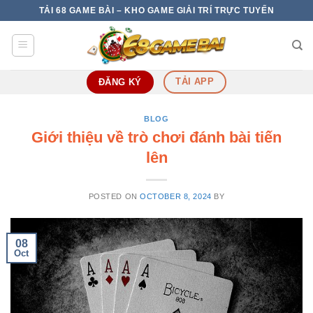
Skip
TẢI 68 GAME BÀI – KHO GAME GIẢI TRÍ TRỰC TUYẾN
to
content
TẢI APP
ĐĂNG KÝ
BLOG
Giới thiệu về trò chơi đánh bài tiến
lên
POSTED ON
OCTOBER 8, 2024
BY
08
Oct