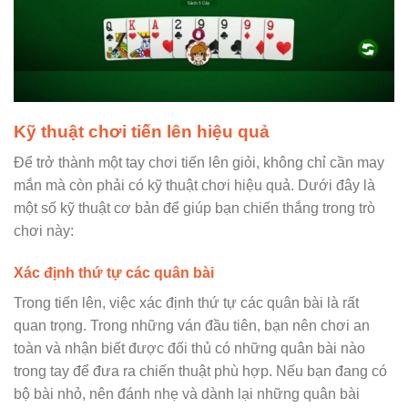
Kỹ thuật chơi tiến lên hiệu quả
Để trở thành một tay chơi tiến lên giỏi, không chỉ cần may
mắn mà còn phải có kỹ thuật chơi hiệu quả. Dưới đây là
một số kỹ thuật cơ bản để giúp bạn chiến thắng trong trò
chơi này:
Xác định thứ tự các quân bài
Trong tiến lên, việc xác định thứ tự các quân bài là rất
quan trọng. Trong những ván đầu tiên, bạn nên chơi an
toàn và nhận biết được đối thủ có những quân bài nào
trong tay để đưa ra chiến thuật phù hợp. Nếu bạn đang có
bộ bài nhỏ, nên đánh nhẹ và dành lại những quân bài