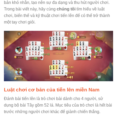
bản khó nhằn, tạo nên sự đa dạng và thu hút người chơi.
Trong bài viết này, hãy cùng
chúng tôi
tìm hiểu về luật
chơi, biến thể và kỹ thuật chơi tiến lên để có thể trở thành
một tay chơi giỏi.
Luật chơi cơ bản của tiến lên miền Nam
Đánh bài tiến lên là trò chơi bài dành cho 4 người, sử
dụng bộ bài Tây gồm 52 lá. Mục tiêu của trò chơi là hết bài
trước những người chơi khác để giành chiến thắng.