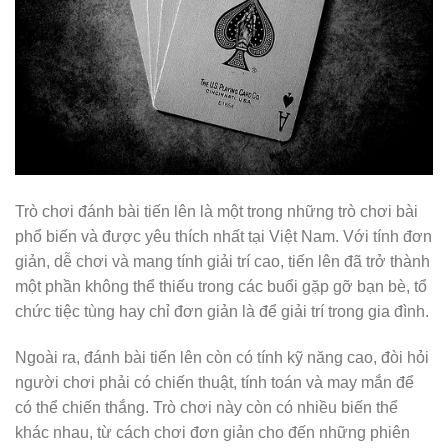
Trò chơi đánh bài tiến lên là một trong những trò chơi bài
phổ biến và được yêu thích nhất tại Việt Nam. Với tính đơn
giản, dễ chơi và mang tính giải trí cao, tiến lên đã trở thành
một phần không thể thiếu trong các buổi gặp gỡ bạn bè, tổ
chức tiệc tùng hay chỉ đơn giản là để giải trí trong gia đình.
Ngoài ra, đánh bài tiến lên còn có tính kỹ năng cao, đòi hỏi
người chơi phải có chiến thuật, tính toán và may mắn để
có thể chiến thắng. Trò chơi này còn có nhiều biến thể
khác nhau, từ cách chơi đơn giản cho đến những phiên