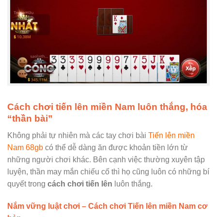
Cách chơi tiến lên miền Nam luôn thắng, hóa
“thần bài”
Không phải tự nhiên mà các tay chơi bài
Tiến lên miền
Nam 68gb
có thể dễ dàng ăn được khoản tiền lớn từ
những người chơi khác. Bên cạnh việc thường xuyên tập
luyện, thần may mắn chiếu cố thì họ cũng luôn có những bí
quyết trong
cách chơi tiến lên
luôn thắng.
Nắm vững luật chơi – Cách chơi Tiến lên miền Nam cơ