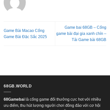
Game bai 68GB – Cổng
Game Bài Macao Cổng
game bài đại gia xanh chín –
Game Bài Đặc Sắc 2025
Tải Game bài 68GB
68GB.WORLD
68Gamebai
là cổng game đổi thưởng cực hot với nhiều
ưu điểm, thu hút lượng người chơi đông đảo với cơ hội