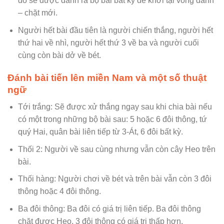
đó sẽ được đánh ra bộ bài bất kỳ để khởi tại vòng đánh
– chặt mới.
Người hết bài đầu tiên là người chiến thắng, người hết
thứ hai về nhì, người hết thứ 3 về ba và người cuối
cùng còn bài dở về bét.
Đánh bài tiến lên miền Nam và một số thuật
ngữ
Tới trắng: Sẽ được xử thắng ngay sau khi chia bài nếu
có một trong những bộ bài sau: 5 hoặc 6 đôi thông, tứ
quý Hai, quân bài liên tiếp từ 3-Át, 6 đôi bất kỳ.
Thối 2: Người về sau cùng nhưng vẫn còn cây Heo trên
bài.
Thối hàng: Người chơi về bét và trên bài vẫn còn 3 đôi
thông hoặc 4 đôi thông.
Ba đôi thông: Ba đôi có giá trị liên tiếp. Ba đôi thông
chặt được Heo, 3 đôi thông có giá trị thấp hơn.