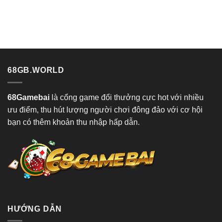
68GB.WORLD
68Gamebai
là cổng game đổi thưởng cực hot với nhiều
ưu điểm, thu hút lượng người chơi đông đảo với cơ hội
bạn có thêm khoản thu nhập hấp dẫn.
HƯỚNG DẪN