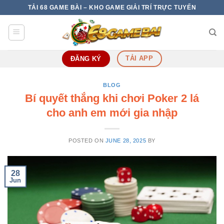
Skip
TẢI 68 GAME BÀI – KHO GAME GIẢI TRÍ TRỰC TUYẾN
to
content
TẢI APP
ĐĂNG KÝ
BLOG
Bí quyết thắng khi chơi Poker 2 lá
cho anh em mới gia nhập
POSTED ON
JUNE 28, 2025
BY
28
Jun