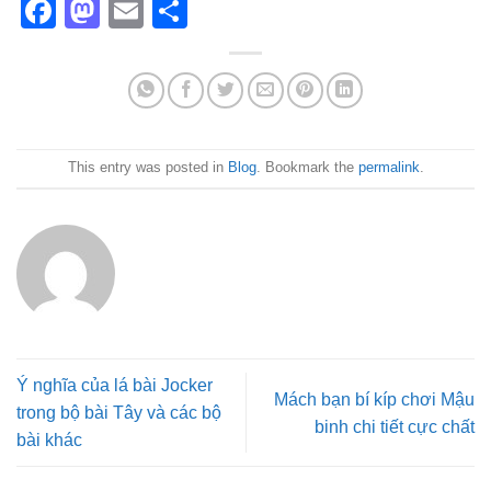
Facebook
Mastodon
Email
Share
This entry was posted in
Blog
. Bookmark the
permalink
.
Ý nghĩa của lá bài Jocker
Mách bạn bí kíp chơi Mậu
trong bộ bài Tây và các bộ
binh chi tiết cực chất
bài khác