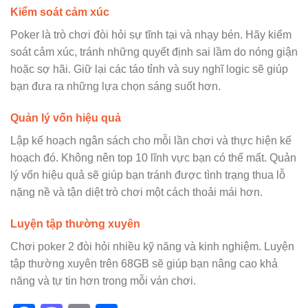
Kiểm soát cảm xúc
Poker là trò chơi đòi hỏi sự tĩnh tại và nhạy bén. Hãy kiểm
soát cảm xúc, tránh những quyết định sai lầm do nóng giận
hoặc sợ hãi. Giữ lại các táo tỉnh và suy nghĩ logic sẽ giúp
bạn đưa ra những lựa chọn sáng suốt hơn.
Quản lý vốn hiệu quả
Lập kế hoạch ngân sách cho mỗi lần chơi và thực hiện kế
hoạch đó. Không nên top 10 lĩnh vực bạn có thể mất. Quản
lý vốn hiệu quả sẽ giúp bạn tránh được tình trạng thua lỗ
nặng nề và tận diệt trò chơi một cách thoải mái hơn.
Luyện tập thường xuyên
Chơi poker 2 đòi hỏi nhiều kỹ năng và kinh nghiệm. Luyện
tập thường xuyên trên 68GB sẽ giúp bạn nâng cao khả
năng và tự tin hơn trong mỗi ván chơi.