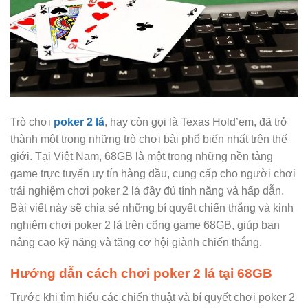
Trò chơi
poker 2 lá
, hay còn gọi là Texas Hold’em, đã trở
thành một trong những trò chơi bài phổ biến nhất trên thế
giới. Tại Việt Nam, 68GB là một trong những nền tảng
game trực tuyến uy tín hàng đầu, cung cấp cho người chơi
trải nghiệm chơi poker 2 lá đầy đủ tính năng và hấp dẫn.
Bài viết này sẽ chia sẻ những bí quyết chiến thắng và kinh
nghiệm chơi poker 2 lá trên cổng game 68GB, giúp bạn
nâng cao kỹ năng và tăng cơ hội giành chiến thắng.
Hướng dẫn cách chơi poker 2 lá tại 68GB
Trước khi tìm hiểu các chiến thuật và bí quyết chơi poker 2