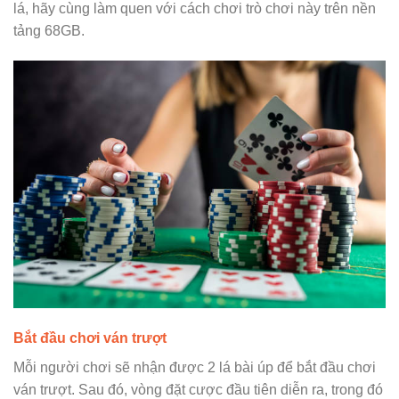
lá, hãy cùng làm quen với cách chơi trò chơi này trên nền
tảng 68GB.
Bắt đầu chơi ván trượt
Mỗi người chơi sẽ nhận được 2 lá bài úp để bắt đầu chơi
ván trượt. Sau đó, vòng đặt cược đầu tiên diễn ra, trong đó