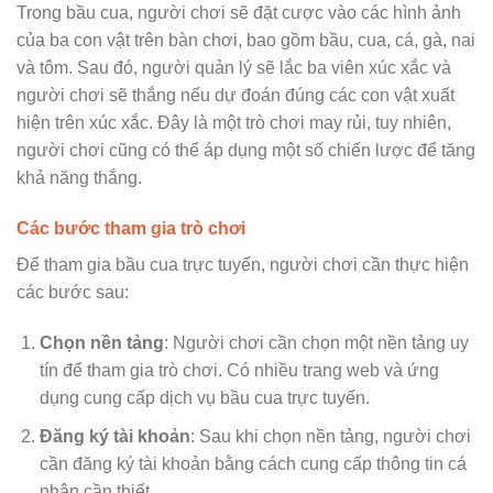
Trong bầu cua, người chơi sẽ đặt cược vào các hình ảnh
của ba con vật trên bàn chơi, bao gồm bầu, cua, cá, gà, nai
và tôm. Sau đó, người quản lý sẽ lắc ba viên xúc xắc và
người chơi sẽ thắng nếu dự đoán đúng các con vật xuất
hiện trên xúc xắc. Đây là một trò chơi may rủi, tuy nhiên,
người chơi cũng có thể áp dụng một số chiến lược để tăng
khả năng thắng.
Các bước tham gia trò chơi
Để tham gia bầu cua trực tuyến, người chơi cần thực hiện
các bước sau:
Chọn nền tảng
: Người chơi cần chọn một nền tảng uy
tín để tham gia trò chơi. Có nhiều trang web và ứng
dụng cung cấp dịch vụ bầu cua trực tuyến.
Đăng ký tài khoản
: Sau khi chọn nền tảng, người chơi
cần đăng ký tài khoản bằng cách cung cấp thông tin cá
nhân cần thiết.