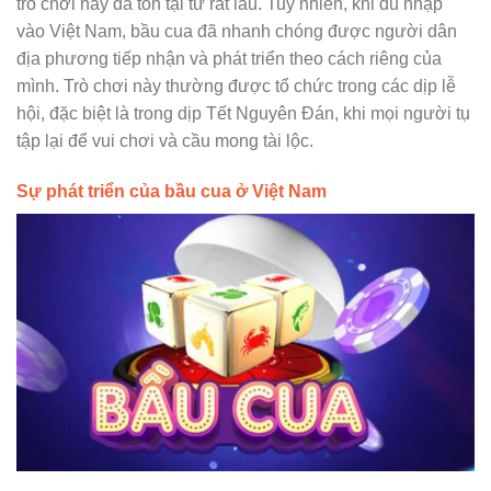
trò chơi này đã tồn tại từ rất lâu. Tuy nhiên, khi du nhập
vào Việt Nam, bầu cua đã nhanh chóng được người dân
địa phương tiếp nhận và phát triển theo cách riêng của
mình. Trò chơi này thường được tổ chức trong các dịp lễ
hội, đặc biệt là trong dịp Tết Nguyên Đán, khi mọi người tụ
tập lại để vui chơi và cầu mong tài lộc.
Sự phát triển của bầu cua ở Việt Nam